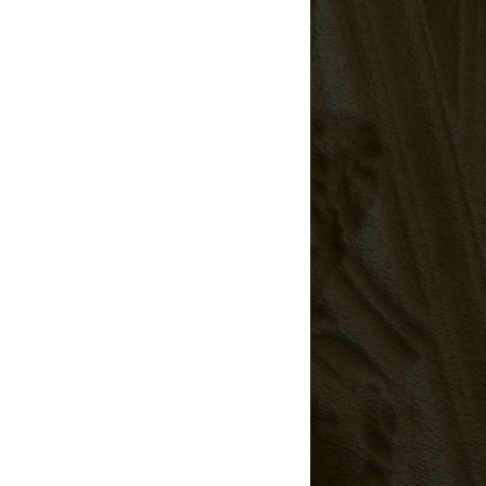
/
/
riahoje
4793525567
istoriahoje/
istoriahoje/