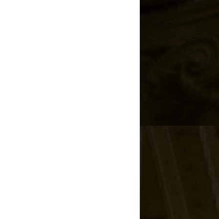
 passado como realmente
 meio de uso de teorias
a historiográfica não é
dos de pesquisa. Não
 entre o passado e sua
 as informações de uma
ha um dado significado,
cífico. Embora Munslow
iu totalmente as outras
onismo). Desconstruindo
introduz o leitor em um
ê pode republicar este artigo
eúdo não seja alterado e seja