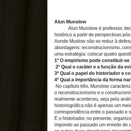
QUEM SOU EU
Professor Leandro
Formado em licenciatura p
em História e também lice
em Pedagogia. Possuo
especialização lato sensu
Metodologia do Ensino de
História e Geografia. Além 
sou pós-graduado em Ges
Escolar, com foco em Supe
e Orientação.
Ver meu perfil completo
IMPÉRIO DO BRASIL