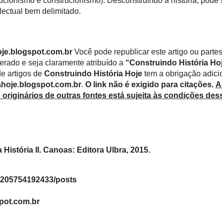
insere-se nesse debate.
Aonde Muslow não se reduz à defesa de u
sobre o conhecimento historiográfico. O autor id
abordagens: reconstrucionismo, construcionismo
Toda estrutura do Desconstruindo a história
estratégia: colocar quatro questões a cada uma da
1º O empirismo pode constituir-se como
2º Qual o caráter e a função da evidenci
3º Qual o papel do historiador e como ele
para compreender e explicar a história?
4º Qual a importância da forma narrat
histórica?
TATO
No capítulo três, Munslow caracteriza 
adepto, o desconstrucionismo. E o faz marcando a
o reconstrucionismo e o construcionismo. Nega o 