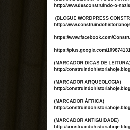
porqu...
América Anglo-Saxônica
A América Anglo-Saxônica 
formada principalmente po
países: Estados Unidos e
Canadá. Essa região está
localizada na porção norte 
A VERDADE
HISTÓRICA 
O MITO DOS
ANUNNAKIS
Representaçã
deus sumério Enki no text
a criação dos homens. Le
Claudir Pedroso Mui
tem falado atualment...
A memória da
humanidade: 
símbolos pré-
históricos à es
virtual
"Meus ancestrais, ao long
extraordinária caminhada 