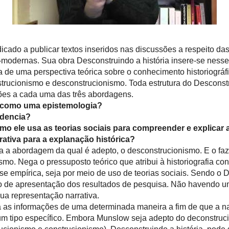
Um desconstrucionista, desconstruindo a 
lena
nciado
 em
disso,
tão
rvisão
Alun Munslow
Alun Munslow é professor, dedicado a publica
discussões a respeito das condições cognitivas do 
de perspectivas pós-modernas. Sua obra Desc