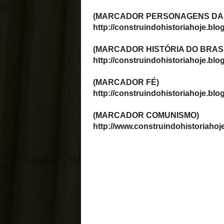
humanidade, deixaram su
primeiras marcas nas par
das cavernas por meio ...
Mitologia suméria- o início
tudo
A mitologia suméria cons
uma das mais antigas trad
religiosas da humanidade,
desenvolvida na Mesopot
entre os rios Tigre ...
A Resposta da Igreja Catól
Conhecendo a Contrarref
A Contrarreforma foi um
movimento criado pela Igre
Católica no século XVI par
responder às críticas feita
protestantes durante a R...
Entendendo a Reforma
Protestante
A Reforma Protestante foi
movimento religioso que
começou na Europa no sé
XVI e provocou grandes
mudanças na sociedade d