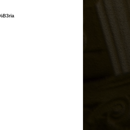
zFxAc0sNk4W5SJJl_
ÃO MARXISTA)
rdpress.com/
ENSAMENTOS
e.blogspot.com.br