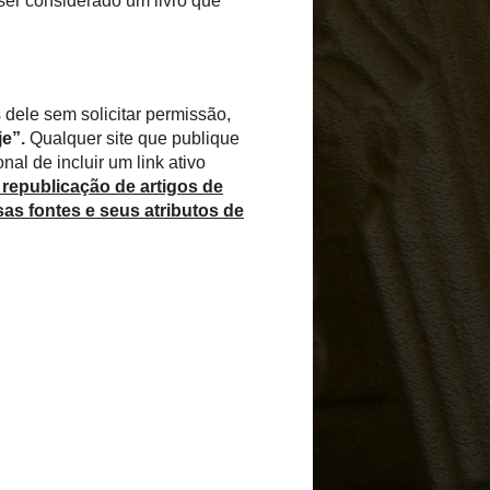
ma perspectiva teórica
entifica e descreve três
 e desconstrucionismo.
 gira em torno de uma
s três abordagens.
 uma epistemologia?
a?
 usa as teorias sociais
iva para a explanação
a abordagem da qual é
s diferenças entre este,
pressuposto teórico que