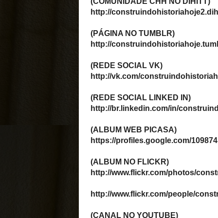
E-mail
*
Mensagem
*
BLOGUES PARCEIROS
Fraternidade dos Carmelit
Pró Monarquia
Irmandade dos Blogs
Libesfera Libertatum
Mises Brasil
História Viva
Construindo Pensamentos
Desconstruindo o Capitali