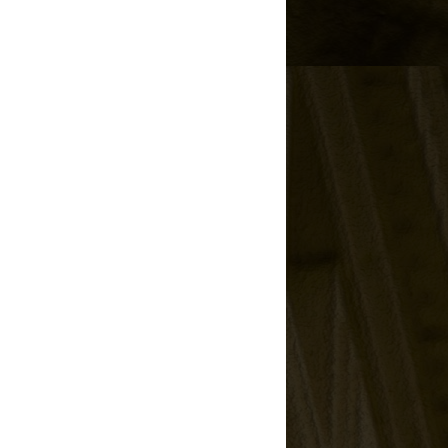
DA HISTÓRIA)
ress.com
 O CAPITALISMO)
.blogspot.com.br
O O COMUNISMO)
.blospot.com.br
 O NAZISMO)
ogspot.com.br
ISTÓRIA HOJE)
press.com
DO HISTÓRIA
storiaHoje