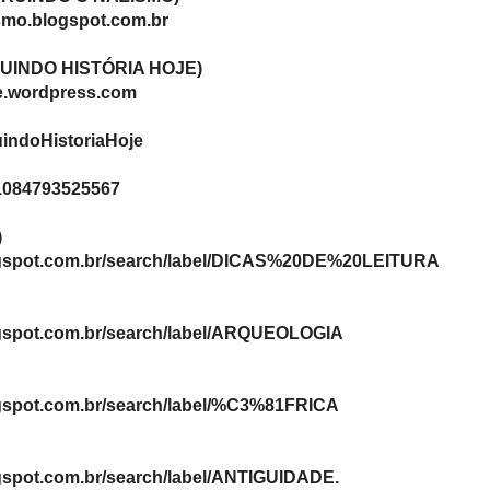
(COMUNIDADE CHH NO DIHITT)
http://construindohistoriahoje2.dihitt.com
é
(PÁGINA NO TUMBLR)
r dois
http://construindohistoriahoje.tumblr.com
do c...
(REDE SOCIAL VK)
http://vk.com/construindohistoriahoje
SOBRE
(REDE SOCIAL LINKED IN)
o do
http://br.linkedin.com/in/construindohisto
o sobre
andro
(ALBUM WEB PICASA)
to se
https://profiles.google.com/10987413108
dos
(ALBUM NO FLICKR)
http://www.flickr.com/photos/construindoh
crita
o da
http://www.flickr.com/people/construindoh
da