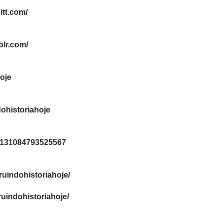
atribui à historiografia condições de conhecer o
aconteceu, seja pela análise empírica, seja por
sociais. Sendo o Desconstrucionismo uma narrativ
apenas um meio de apresentação dos resulta
havendo uma relação precisa de correspondência
representação narrativa.
É o historiador, no presente, organiza
determinada maneira a fim de que a narrativa ten
impondo ao passado um enredo de um tipo espe
seja adepto do deconstrucionismo, ele não reduz
duas abordagens (rescontrucionismo e construci
as
a história, pode ser considerado um livro que 
ambiente intelectual bem delimitado.
COPYRIGHT
©
 Hoje
Copyright ©
construindohistoriahoje.blogspot.com.br
Voc
smo
ou partes dele sem solicitar permissão, contanto que o cont