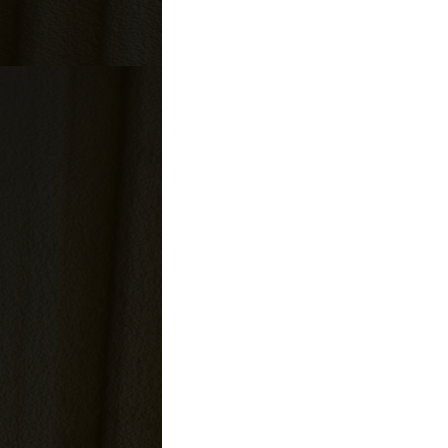
época. Ante...
Rebeliões na América
Portuguesa: resistência e l
mudanças
Durante o período colonial
América Portuguesa foi m
por diversas rebeliões que
revelavam o descontenta
da população com a expl...
Planejamento e objetivos
pessoais e acadêmicos:
aprendendo com o estoici
O filósofo romano Marco Au
em sua obra Meditações
(também conhecida como
Memórias em algumas edi
escreveu importantes reflex
POSTAGENS RECENTE
CHH
Jesus Cristo: Sua Vida e S
Missão
- 8/3/2026