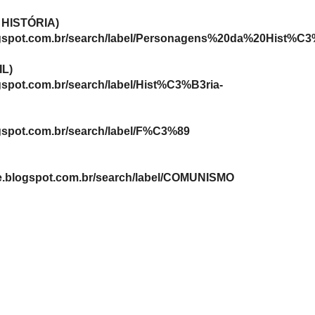
as
edes
(CANAL NO YOUTUBE)
http://www.youtube.com/channel/UCTJ1
 de
Ng
titui
(MICRO BLOGUE TWITTER)
ições
http://www.twitter.com/LEANDROCHH
âmia
ica:
(REDE SOCIAL PINTEREST)
orma
http://pinterest.com/lclaudir/
ja
a
s pelos
(BLOGUE WORDPRESS HISTORIADOR N
http://www.historiador7nao7marxista.wo
 um
(BLOGUE BLOGSPOT CONSTRUINDO P
culo
HOJE)
http://www.construindo-pensamentos-hoj
a