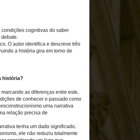
História.
r textos inseridos nas
saber histórico a partir
onstruindo a história