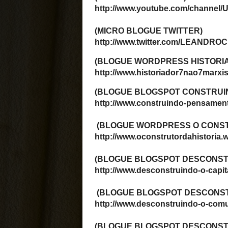
Desconstruindo o Comuni
Desconstruindo o Nazismo
POSTAGENS POPULAR
Imperadores
Cristãos. Part
Imperador R
Joviano.
Imperador R
Joviano. Imagem: Enciclop
Barsa. ed. 1975. Flávio Jo
General e Imperador rom
nascido em Singidunum (At
A diferença en
Bíblia Católic
(baseada na
Septuaginta),
Bíblia Protest
(baseada na
Tanakh)
Septuaginta Autor: Leandr
Claudir Pedroso U
dúvida persistente tanto n
católico quanto evangélico