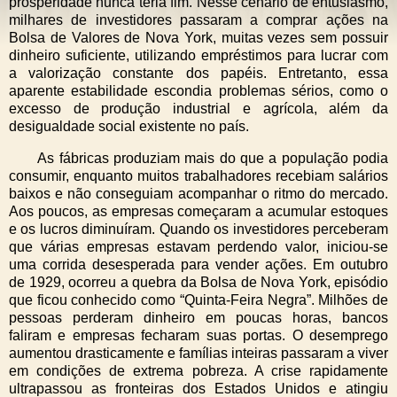
prosperidade nunca teria fim. Nesse cenário de entusiasmo,
milhares de investidores passaram a comprar ações na
Bolsa de Valores de Nova York, muitas vezes sem possuir
dinheiro suficiente, utilizando empréstimos para lucrar com
a valorização constante dos papéis. Entretanto, essa
aparente estabilidade escondia problemas sérios, como o
excesso de produção industrial e agrícola, além da
desigualdade social existente no país.
As fábricas produziam mais do que a população podia
consumir, enquanto muitos trabalhadores recebiam salários
baixos e não conseguiam acompanhar o ritmo do mercado.
Aos poucos, as empresas começaram a acumular estoques
e os lucros diminuíram. Quando os investidores perceberam
que várias empresas estavam perdendo valor, iniciou-se
uma corrida desesperada para vender ações. Em outubro
de 1929, ocorreu a quebra da Bolsa de Nova York, episódio
que ficou conhecido como “Quinta-Feira Negra”. Milhões de
pessoas perderam dinheiro em poucas horas, bancos
faliram e empresas fecharam suas portas. O desemprego
aumentou drasticamente e famílias inteiras passaram a viver
em condições de extrema pobreza. A crise rapidamente
ultrapassou as fronteiras dos Estados Unidos e atingiu