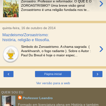
›
Zoroastro: Professor e reformador. O QUE É O
ZOROASTRISMO? Uma breve visão geral
Zoroastrismo é uma religião fundada nos te...
quinta-feira, 16 de outubro de 2014
Mazdeismo/Zoroastrismo:
história, religião e filosofia.
›
Simbolo do Zoroastrismo. A chama sagrada (
Avarkhvarsh, o fogo radiante ). Sobre o Autor :
Paul Du Breuil é hoje o maior espec...
‹
›
Página inicial
Ver versão para a web
QUEM SOU EU
Professor Leandro
Formado em licenciatura plena em História e também